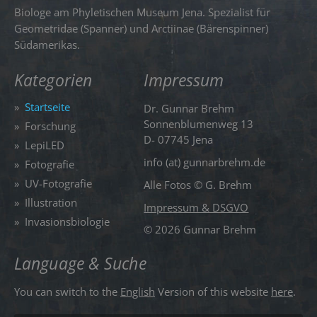
Biologe am Phyletischen Museum Jena. Spezialist für
Geometridae (Spanner) und Arctiinae (Bärenspinner)
Südamerikas.
Kategorien
Impressum
»
Startseite
Dr. Gunnar Brehm
Sonnenblumenweg 13
»
Forschung
D- 07745 Jena
»
LepiLED
info (at) gunnarbrehm.de
»
Fotografie
»
UV-Fotografie
Alle Fotos © G. Brehm
»
Illustration
Impressum & DSGVO
»
Invasionsbiologie
©
2026 Gunnar Brehm
Language & Suche
You can switch to the
English
Version of this website
here
.