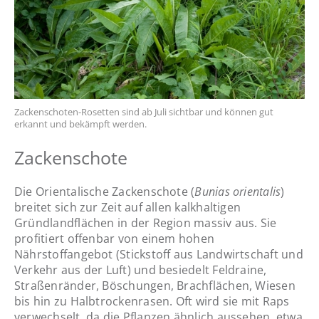
Zackenschoten-Rosetten sind ab Juli sichtbar und können gut
Nam
erkannt und bekämpft werden.
Zackenschote
Die Orientalische Zackenschote (
Bunias orientalis
)
breitet sich zur Zeit auf allen kalkhaltigen
Gründlandflächen in der Region massiv aus. Sie
profitiert offenbar von einem hohen
Nährstoffangebot (Stickstoff aus Landwirtschaft und
Verkehr aus der Luft) und besiedelt Feldraine,
Straßenränder, Böschungen, Brachflächen, Wiesen
bis hin zu Halbtrockenrasen. Oft wird sie mit Raps
verwechselt, da die Pflanzen ähnlich aussehen, etwa