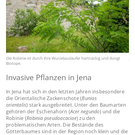
Die Robinie ist durch ihre Wurzelausläufer hartnäckig und düngt
Jun
Biotope.
Invasive Pflanzen in Jena
In Jena hat sich in den letzten Jahren insbesondere
die Orientalische Zackenschote (
Bunias
orientalis
) stark ausgebreitet. Unter den Baumarten
gehören der Eschenahorn (
Acer negundo
) und die
Robinie (
Robinia pseudoacaciae
) zu den
problematischen Arten. Die Bestände des
Götterbaumes sind in der Region noch klein und die